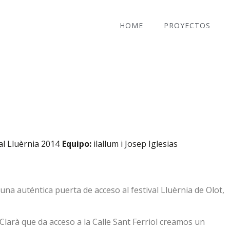
HOME
PROYECTOS
al Lluèrnia 2014
Equipo:
ilallum i Josep Iglesias
na auténtica puerta de acceso al festival Lluèrnia de Olot,
 Clarà que da acceso a la Calle Sant Ferriol creamos un